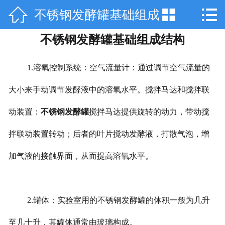



不锈钢发酵罐基础组成
网站首页

不锈钢发酵罐基础组成结构
关于天工
结构
产品中心
1.溶氧控制系统：空气流量计：通过调节空气流量的
技术咨询
大小来手动调节发酵液中的溶氧水平。搅拌马达和搅拌联
动装置：
不锈钢发酵罐
搅拌马达提供旋转的动力，带动搅
工程案例
拌联动装置转动；后者的叶片搅动发酵液，打散气泡，增
厂房设备
加气液的接触界面，从而提高溶氧水平。
销售网络
在线留言
2.罐体：实验室用的不锈钢发酵罐的体积一般为几升
联系我们
至几十升，其罐体通常由玻璃构成。