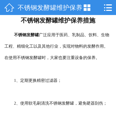



不锈钢发酵罐维护保养
网站首页

不锈钢发酵罐维护保养措施
关于天工
措施
产品中心
不锈钢发酵罐
广泛应用于医药、乳制品、饮料、生物
技术咨询
工程、精细化工以及其他行业，实现对物料的发酵作用。
在使用不锈钢发酵罐时，大家也要注重设备的保养。
工程案例
厂房设备
1、定期更换精密过滤器；
销售网络
在线留言
2、使用软毛刷清洗不锈钢发酵罐，避免硬器刮伤；
联系我们