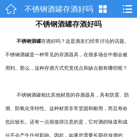



不锈钢酒罐存酒好吗
网站首页

不锈钢酒罐存酒好吗
关于天工
产品中心
不锈钢酒罐
存酒好吗？这是酒友们经常讨论的话题。
技术咨询
不锈钢酒罐是一种常见的存酒器具，在很多场合中都会被
用到。那么，这种存酒方式究竟优点和缺点都有哪些呢？
工程案例
厂房设备
不锈钢酒罐相比其他材质的存酒器具，具有防震、防
销售网络
潮、防氧化等特性。这种材质非常坚固和耐用，而且寿命
在线留言
也比较长。还有一点很值得注意的是，它对酒的味道和成
联系我们
分不会产生任何影响。因此，如果您需要长期存放酒的