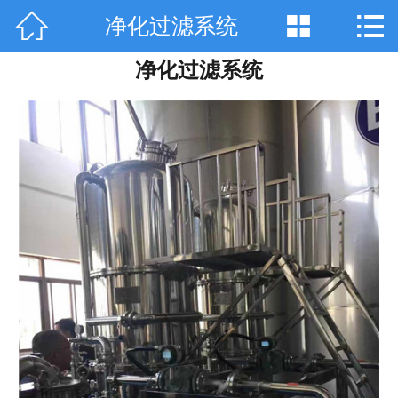



净化过滤系统
网站首页

净化过滤系统
关于天工
产品中心
技术咨询
工程案例
厂房设备
销售网络
在线留言
联系我们