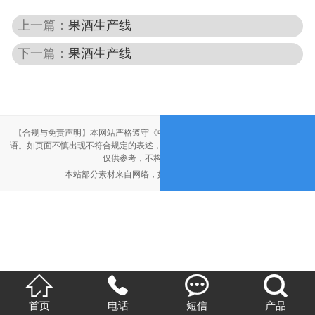
上一篇：
果酒生产线
下一篇：
果酒生产线
【合规与免责声明】本网站严格遵守《中华人民共和国广告法》，尽力规范用
语。如页面不慎出现不符合规定的表述，敬请联系我们，将立即更正；相关内容
仅供参考，不构成交易依据。
本站部分素材来自网络，如有侵权，请联系删除。




首页
电话
短信
产品