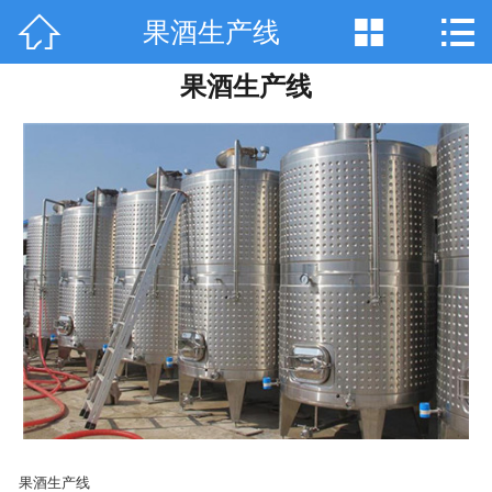



果酒生产线
网站首页

果酒生产线
关于天工
产品中心
技术咨询
工程案例
厂房设备
销售网络
在线留言
联系我们
果酒生产线